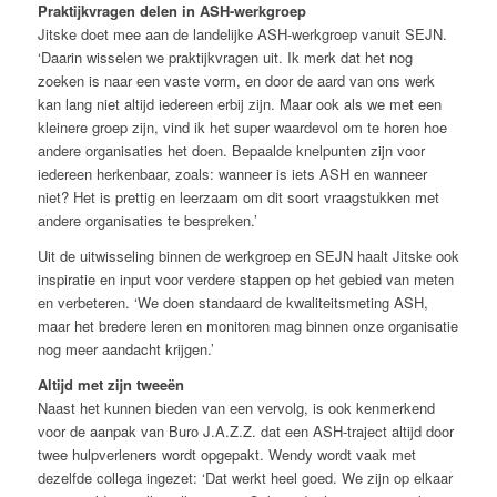
Praktijkvragen delen in ASH-werkgroep
Jitske doet mee aan de landelijke ASH-werkgroep vanuit SEJN.
‘Daarin wisselen we praktijkvragen uit. Ik merk dat het nog
zoeken is naar een vaste vorm, en door de aard van ons werk
kan lang niet altijd iedereen erbij zijn. Maar ook als we met een
kleinere groep zijn, vind ik het super waardevol om te horen hoe
andere organisaties het doen. Bepaalde knelpunten zijn voor
iedereen herkenbaar, zoals: wanneer is iets ASH en wanneer
niet? Het is prettig en leerzaam om dit soort vraagstukken met
andere organisaties te bespreken.’
Uit de uitwisseling binnen de werkgroep en SEJN haalt Jitske ook
inspiratie en input voor verdere stappen op het gebied van meten
en verbeteren. ‘We doen standaard de kwaliteitsmeting ASH,
maar het bredere leren en monitoren mag binnen onze organisatie
nog meer aandacht krijgen.’
Altijd met zijn tweeën
Naast het kunnen bieden van een vervolg, is ook kenmerkend
voor de aanpak van Buro J.A.Z.Z. dat een ASH-traject altijd door
twee hulpverleners wordt opgepakt. Wendy wordt vaak met
dezelfde collega ingezet: ‘Dat werkt heel goed. We zijn op elkaar