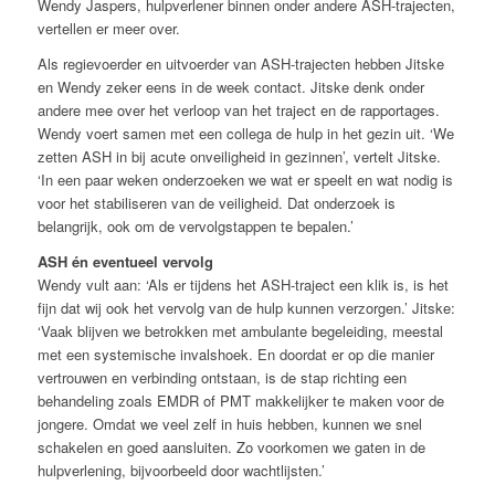
Wendy Jaspers, hulpverlener binnen onder andere ASH-trajecten,
vertellen er meer over.
Als regievoerder en uitvoerder van ASH-trajecten hebben Jitske
en Wendy zeker eens in de week contact. Jitske denk onder
andere mee over het verloop van het traject en de rapportages.
Wendy voert samen met een collega de hulp in het gezin uit. ‘We
zetten ASH in bij acute onveiligheid in gezinnen’, vertelt Jitske.
‘In een paar weken onderzoeken we wat er speelt en wat nodig is
voor het stabiliseren van de veiligheid. Dat onderzoek is
belangrijk, ook om de vervolgstappen te bepalen.’
ASH én eventueel vervolg
Wendy vult aan: ‘Als er tijdens het ASH-traject een klik is, is het
fijn dat wij ook het vervolg van de hulp kunnen verzorgen.’ Jitske:
‘Vaak blijven we betrokken met ambulante begeleiding, meestal
met een systemische invalshoek. En doordat er op die manier
vertrouwen en verbinding ontstaan, is de stap richting een
behandeling zoals EMDR of PMT makkelijker te maken voor de
jongere. Omdat we veel zelf in huis hebben, kunnen we snel
schakelen en goed aansluiten. Zo voorkomen we gaten in de
hulpverlening, bijvoorbeeld door wachtlijsten.’