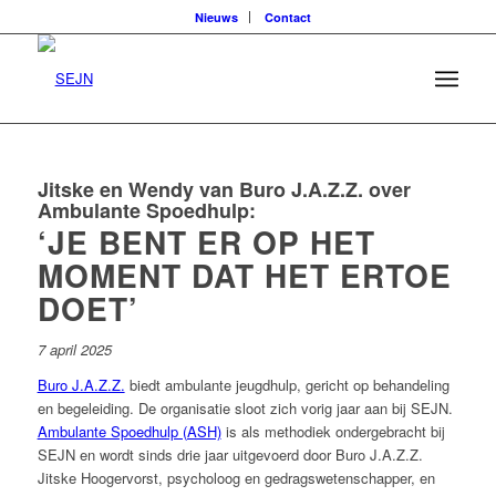
Nieuws
Contact
Jitske en Wendy van Buro J.A.Z.Z. over
Ambulante Spoedhulp:
‘JE BENT ER OP HET
MOMENT DAT HET ERTOE
DOET’
7 april 2025
Buro J.A.Z.Z.
biedt ambulante jeugdhulp, gericht op behandeling
en begeleiding. De organisatie sloot zich vorig jaar aan bij SEJN.
Ambulante Spoedhulp (ASH)
is als methodiek ondergebracht bij
SEJN en wordt sinds drie jaar uitgevoerd door Buro J.A.Z.Z.
Jitske Hoogervorst, psycholoog en gedragswetenschapper, en